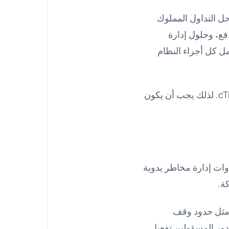
حل التداول المملوك
فع، وحلول إدارة
ان عمل كل أجزاء النظام
تستخدم شركات التداول المملوك منصات تداول متنوعة مثل MetaTrader 4 و5 وcTrader. لذلك يجب أن يكون
ات إدارة مخاطر يدوية
ة.
 مثل حدود وقف
ور المسؤولين تفعيل