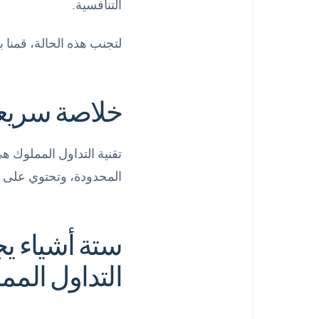
التنافسية.
لتجنب هذه الحالة، قمنا بجمع أهم 6 أمور يجب الانتباه لها عند اختيار الحلول ال
خلاصة سريعة (DR
المحدودة، وتحتوي على ل
ستة أشياء يج
التداول المم