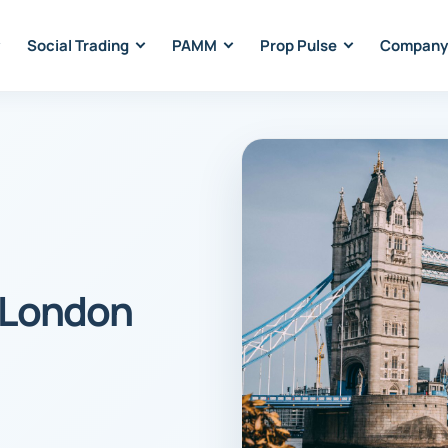
Social Trading
PAMM
Prop Pulse
Company
 London