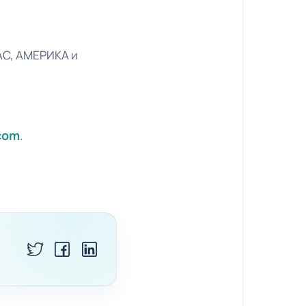
PAC, АМЕРИКА и
com
.