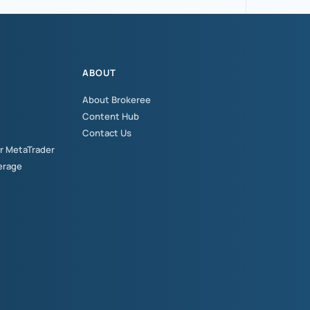
ABOUT
About Brokeree
Content Hub
Contact Us
or MetaTrader
erage