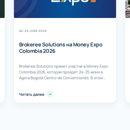
24–25 JUNE 2026
Brokeree Solutions на Money Expo
Colombia 2026
Brokeree Solutions примет участие в Money Expo
Colombia 2026, которая пройдет 24–25 июня в
Ágora Bogotá Centro de Convenciones. В этом
году Money Expo Colombia пройдет уже в третий
раз и соберет руководителей компаний из сфер
Читать далее
финансовых технологий, онлайн-трейдинга,
цифровых активов и платежных решений со всей
Латинской Америки. Мероприятие стало одной из
ключевых площадок региона...