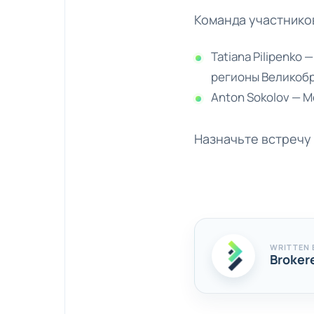
Команда участнико
Tatiana Pilipenko
регионы Великобр
Anton Sokolov — 
Назначьте встречу
WRITTEN 
Broker