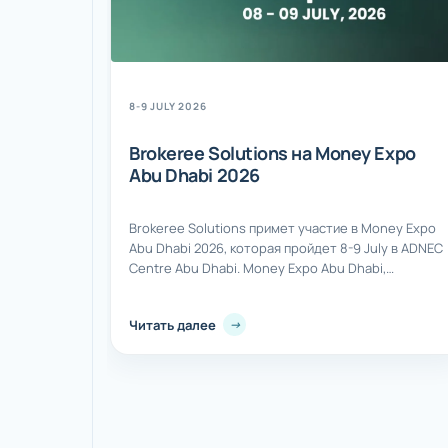
8-9 JULY 2026
Brokeree Solutions на Money Expo
Abu Dhabi 2026
Brokeree Solutions примет участие в Money Expo
Abu Dhabi 2026, которая пройдет 8-9 July в ADNEC
Centre Abu Dhabi. Money Expo Abu Dhabi,
организованная HQMENA, объединит брокеров,
IBs, аффилиатов и других специалистов
Читать далее
финансовой индустрии на два дня конференций,
выставок и networking. Выставка считается одним
из крупнейших событий в сфере trading и fintech в
регионе и...