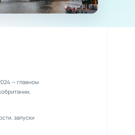
2024 — главном
кобритании,
сти, запуски