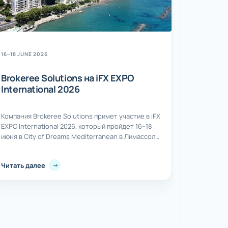
16–18 JUNE 2026
Brokeree Solutions на iFX EXPO
International 2026
Компания Brokeree Solutions примет участие в iFX
EXPO International 2026, который пройдет 16–18
июня в City of Dreams Mediterranean в Лимассоле,
Кипр. iFX EXPO International — одно из самых
авторитетных B2B-мероприятий в индустрии,
Читать далее
объединяющее брокеров, поставщиков
ликвидности, технологические компании и
финансовые организации со всего мира. Brokeree
регулярно участвует в серии iFX EXPO, и
мероприятие в...