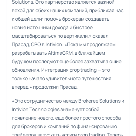
Solutions. Это партнерство является важной
вехой для обеих наших компаний, приближая нас
к общей цели: помочь брокерам создавать
новые источники дохода и быстрее
масштабироваться по вертикали,» сказал
Прасад, CPO в Intivion. «Пока мы продолжаем
разрабатывать AltimaCRM, в ближайшем
будущем последуют еще более захватывающие
обновления. Интеграция prop trading — это
только начало удивительного путешествия
вперед,» продолжил Прасад.
«Это сотрудничество между Brokeree Solutions и
Intivion Technologies знаменует собой
появление нового, еще более простого способа
для брокеров и компаний по финансированию
трейдеров запускать услуги prop trading. Теперь