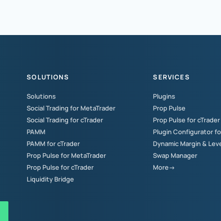
SOLUTIONS
SERVICES
Solutions
Plugins
Social Trading for MetaTrader
Prop Pulse
Social Trading for cTrader
Prop Pulse for cTrader
PAMM
Plugin Configurator f
PAMM for cTrader
Dynamic Margin & Lev
Prop Pulse for MetaTrader
Swap Manager
Prop Pulse for cTrader
More→
Liquidity Bridge