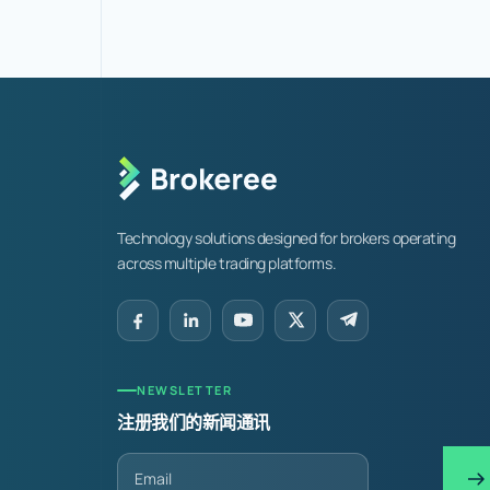
Technology solutions designed for brokers operating
across multiple trading platforms.
NEWSLETTER
注册我们的新闻通讯