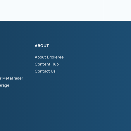
ABOUT
About Brokeree
Content Hub
Contact Us
or MetaTrader
erage