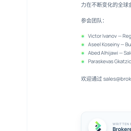
力在不断变化的全球
参会团队：
Victor Ivanov — Re
Aseel Koseiny — B
Abed Alhijawi — Sa
Paraskevas Gkatzio
欢迎通过
sales@bro
WRITTEN 
Broker