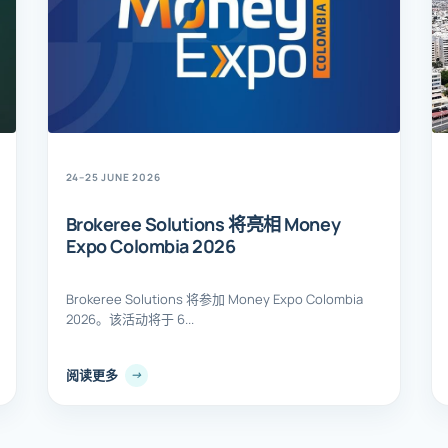
24–25 JUNE 2026
Brokeree Solutions 将亮相 Money
Expo Colombia 2026
Brokeree Solutions 将参加 Money Expo Colombia
2026。该活动将于 6...
阅读更多