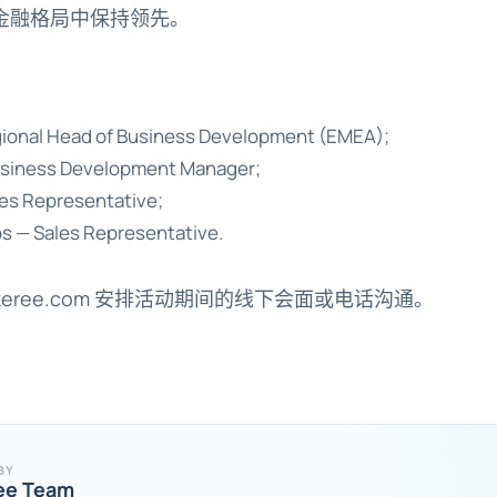
金融格局中保持领先。
gional Head of Business Development (EMEA);
usiness Development Manager;
les Representative;
s — Sales Representative.
keree.com
安排活动期间的线下会面或电话沟通。
BY
ee Team