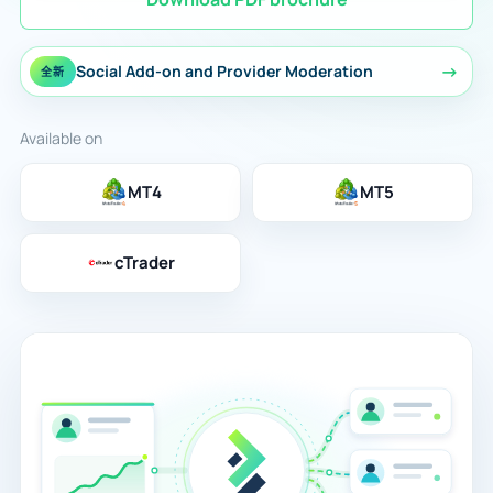
→
Social Add-on and Provider Moderation
全新
Available on
MT4
MT5
cTrader