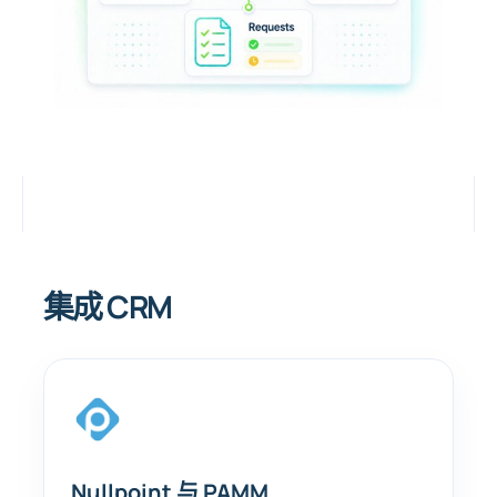
集成 CRM
Nullpoint 与 PAMM