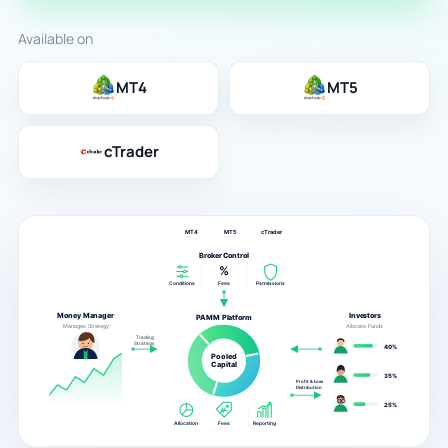
Available on
MT4
MT5
cTrader