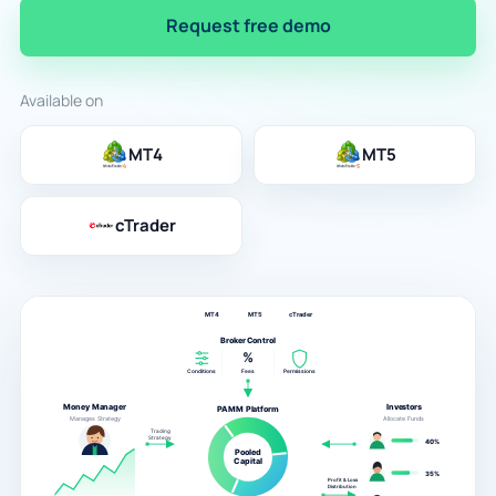
Request free demo
Available on
MT4
MT5
cTrader