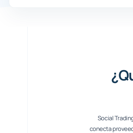
¿Qu
Social Tradin
conecta proveed