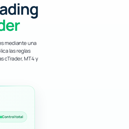
rading
der
res mediante una
ica las reglas
as cTrader, MT4 y
Control total