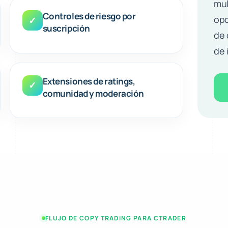
mul
Controles de riesgo por
opc
✓
suscripción
de 
de 
Extensiones de ratings,
✓
comunidad y moderación
FLUJO DE COPY TRADING PARA CTRADER