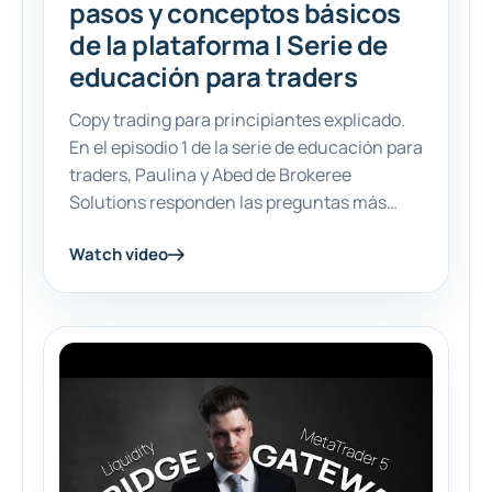
pasos y conceptos básicos
de la plataforma | Serie de
educación para traders
Copy trading para principiantes explicado.
En el episodio 1 de la serie de educación para
traders, Paulina y Abed de Brokeree
Solutions responden las preguntas más
comunes de principiantes sobre qué es el
Watch video
copy trading, ...