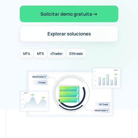
Solicitar demo gratuita
Explorar soluciones
MT4
MT5
cTrader
DXtrade