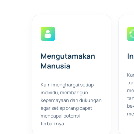
Mengutamakan
In
Manusia
Ka
tra
Kami menghargai setiap
me
individu, membangun
tan
kepercayaan dan dukungan
be
agar setiap orang dapat
me
mencapai potensi
terbaiknya.