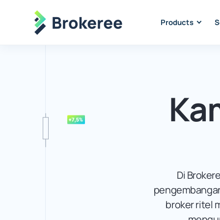
Products
S
Kam
Di Broker
pengembangan s
broker ritel
mengung