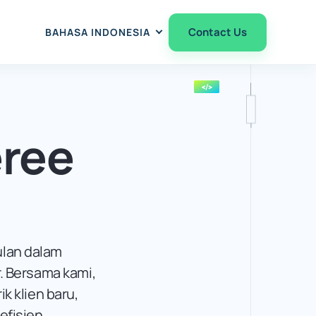
Contact Us
BAHASA INDONESIA
eree
ulan dalam
. Bersama kami,
k klien baru,
efisien.