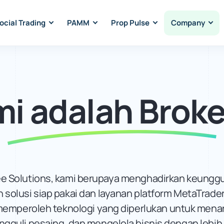
ocial Trading
PAMM
Prop Pulse
Company
i adalah Brok
ee Solutions, kami berupaya menghadirkan keungg
olusi siap pakai dan layanan platform MetaTrader
 memperoleh teknologi yang diperlukan untuk menari
guli pesaing, dan mengelola bisnis dengan lebih 