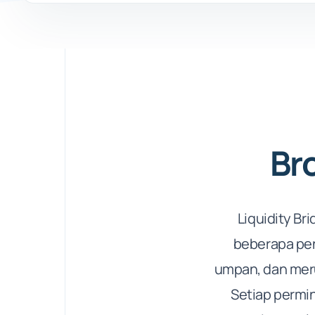
Bro
Liquidity B
beberapa pen
umpan, dan meru
Setiap permin