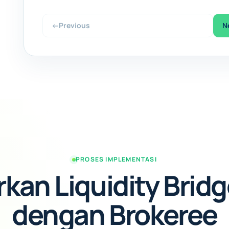
←
Previous
N
PROSES IMPLEMENTASI
kan Liquidity Brid
dengan Brokeree