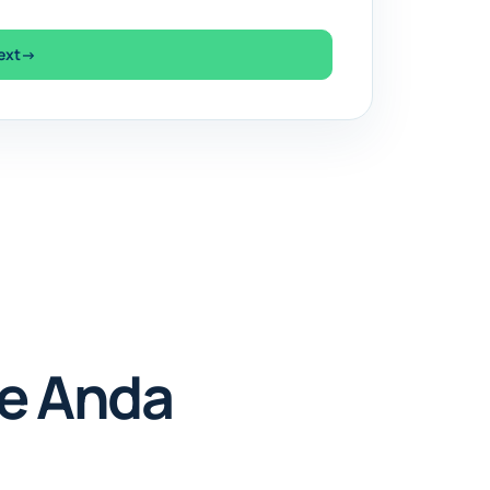
ext
→
ge Anda