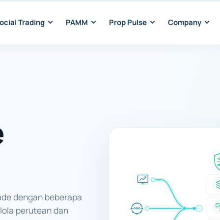
ocial Trading
PAMM
Prop Pulse
Company
e
rade dengan beberapa
elola perutean dan