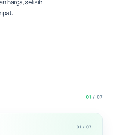
n harga, selisih
mpat.
01
/
07
01 / 07