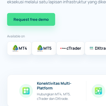
eksekusi melalui satu lapisan infrastruktur yang dike
Request free demo
Available on
MT4
MT5
cTrader
DXtr
Konektivitas Multi-
Platform
Hubungkan MT4, MT5,
cTrader dan DXtrade.