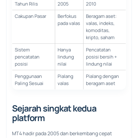
Tahun Rilis
2005
2010
Cakupan Pasar
Berfokus
Beragam aset:
pada valas
valas, indeks,
komoditas,
kripto, saham
Sistem
Hanya
Pencatatan
pencatatan
lindung
posisi bersih +
posisi
nilai
lindung nilai
Penggunaan
Pialang
Pialang dengan
Paling Sesuai
valas
beragam aset
Sejarah singkat kedua
platform
MT4 hadir pada 2005 dan berkembang cepat