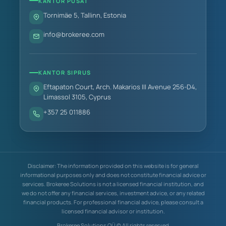
KANTOR PUSAT
Tornimäe 5, Tallinn, Estonia
info@brokeree.com
KANTOR SIPRUS
Eftapaton Court, Arch. Makarios III Avenue 256-D4,
Limassol 3105, Cyprus
+357 25 011886
Disclaimer: The information provided on this website is for general
informational purposes only and does not constitute financial advice or
services. Brokeree Solutions is not a licensed financial institution, and
we do not offer any financial services, investment advice, or any related
financial products. For professional financial advice, please consult a
licensed financial advisor or institution.
Brokeree Solutions OÜ © All rights reserved