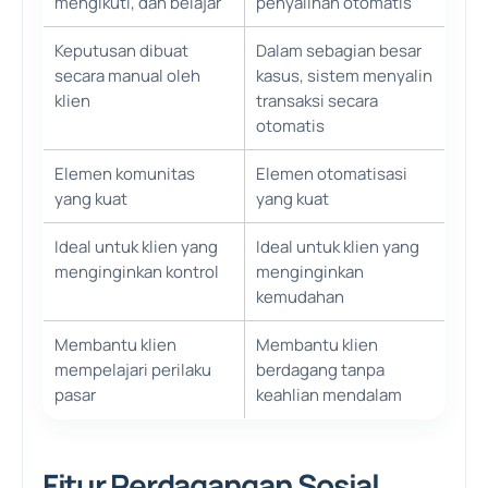
mengikuti, dan belajar
penyalinan otomatis
Keputusan dibuat
Dalam sebagian besar
secara manual oleh
kasus, sistem menyalin
klien
transaksi secara
otomatis
Elemen komunitas
Elemen otomatisasi
yang kuat
yang kuat
Ideal untuk klien yang
Ideal untuk klien yang
menginginkan kontrol
menginginkan
kemudahan
Membantu klien
Membantu klien
mempelajari perilaku
berdagang tanpa
pasar
keahlian mendalam
Fitur Perdagangan Sosial