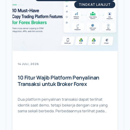
TINGKAT LANJUT
14 JULI, 2026
10 Fitur Wajib Platform Penyalinan
Transaksi untuk Broker Forex
Dua platform penyalinan transaksi dapat terlihat
identik saat demo, tetapi bekerja dengan cara yang
sama sekali berbeda. Perbedaannya terlihat pada
rangkaian fitur, yaitu detail yang baru disadari broker
ketika penyedia MT4 tidak dapat menjangkau klien
MT5 atau ketika izin staf ternyata hanya tersedia