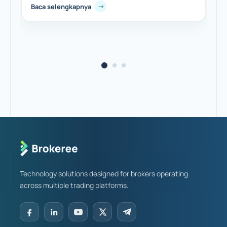
Baca selengkapnya
dalam pilihan semua atau tidak sama sekali. Detail
seperti inilah yang menentukan...
Technology solutions designed for brokers operating
across multiple trading platforms.