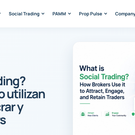
Social Trading
PAMM
Prop Pulse
Compan
ding?
 utilizan
rar y
rs