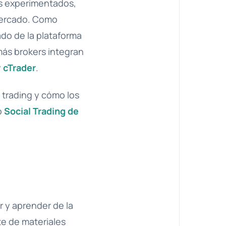
rs experimentados,
 mercado. Como
do de la plataforma
más brokers integran
y
cTrader
.
y trading y cómo los
o
Social Trading de
r y aprender de la
te de materiales