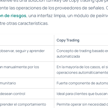
okeree es una solución turnkey de copy trading que pe
nte las operaciones de los proveedores de señales. 
ón de riesgos
, una interfaz limpia, un módulo de рейт
tre otras características.
Copy Trading
bservar, seguir y aprender
Concepto de trading basado en
automatizada
an manualmente por los
En la mayoría de los casos, el 
operaciones automáticament
munitario
Fuerte componente de automa
e desean control
Ideal para clientes que busca
 aprender el comportamiento
Permite operar sin necesidad 