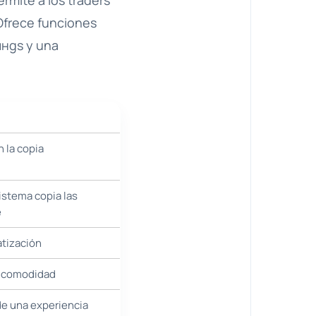
rmite a los traders
Ofrece funciones
инgs y una
 la copia
sistema copia las
e
tización
n comodidad
de una experiencia